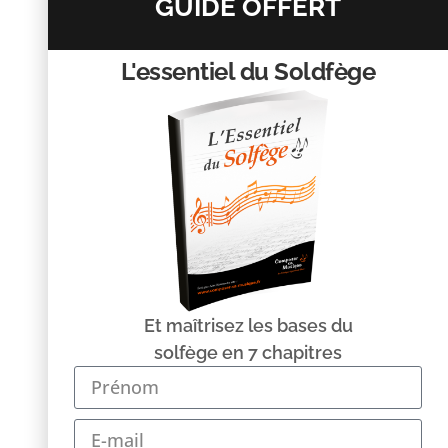
GUIDE OFFERT
L'essentiel du Soldfège
Nom
*
E-mail
*
Site web
Et maîtrisez les bases du
solfège en 7 chapitres
Enregistrer mon nom, mon e-mail et mon site dans le
navigateur pour mon prochain commentaire.