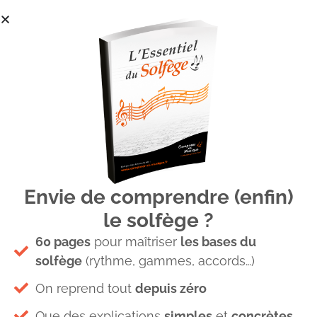
Envie de comprendre (enfin)
Inspiration musique
le solfège ?
60 pages
pour maîtriser
les bases du
solfège
(rythme, gammes, accords…)
On reprend tout
depuis zéro
Que des explications
simples
et
concrètes