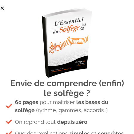
Envie de comprendre (enfin)
Beatles rocky raccoon Sol7 Do
le solfège ?
60 pages
pour maîtriser
les bases du
solfège
(rythme, gammes, accords…)
On reprend tout
depuis zéro
Laisser un commentaire
Que des explications
simples
et
concrètes