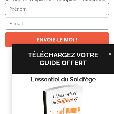
Votre adresse e-mail ne sera pas publiée.
Les champs
obligatoires sont indiqués avec
*
Commentaire
*
ENVOIE-LE MOI !
TÉLÉCHARGEZ VOTRE
GUIDE OFFERT
L'essentiel du Soldfège
Nom
*
E-mail
*