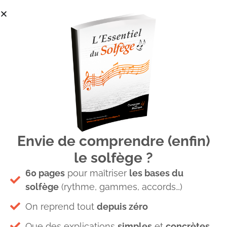
Envie de comprendre (enfin)
Article-img_3-13122021.jpg
le solfège ?
60 pages
pour maîtriser
les bases du
solfège
(rythme, gammes, accords…)
On reprend tout
depuis zéro
Que des explications
simples
et
concrètes