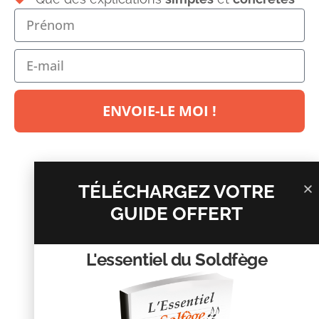
Laisser un commentaire
Votre adresse e-mail ne sera pas publiée.
Les champs
obligatoires sont indiqués avec
*
ENVOIE-LE MOI !
Commentaire
*
TÉLÉCHARGEZ VOTRE
GUIDE OFFERT
L'essentiel du Soldfège
Nom
*