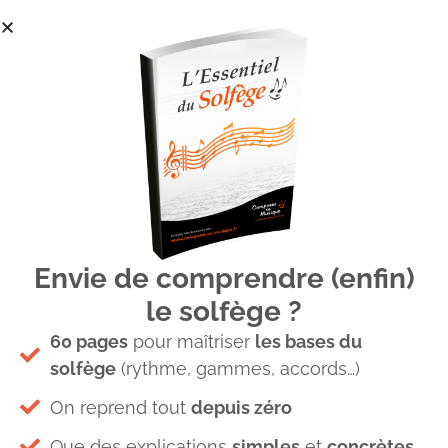
Envie de comprendre (enfin)
cadence parfaite
le solfège ?
60 pages
pour maîtriser
les bases du
solfège
(rythme, gammes, accords…)
On reprend tout
depuis zéro
Que des explications
simples
et
concrètes