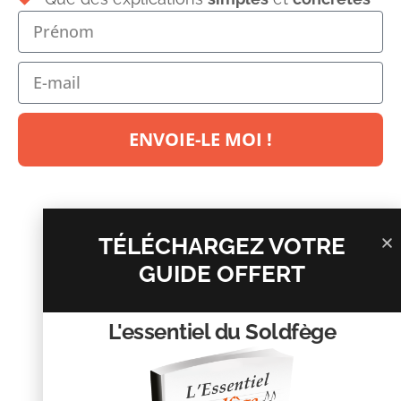
cadence parfaite
Laisser un commentaire
Votre adresse e-mail ne sera pas publiée.
Les champs
obligatoires sont indiqués avec
*
ENVOIE-LE MOI !
Commentaire
*
TÉLÉCHARGEZ VOTRE
GUIDE OFFERT
L'essentiel du Soldfège
Nom
*