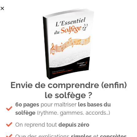
Envie de comprendre (enfin)
Evolution de la clé d’Ut
le solfège ?
60 pages
pour maîtriser
les bases du
solfège
(rythme, gammes, accords…)
On reprend tout
depuis zéro
Laisser un commentaire
Que des explications
simples
et
concrètes