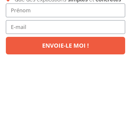
Votre adresse e-mail ne sera pas publiée.
Les champs
obligatoires sont indiqués avec
*
Commentaire
*
ENVOIE-LE MOI !
TÉLÉCHARGEZ VOTRE
GUIDE OFFERT
L'essentiel du Soldfège
Nom
*
E-mail
*