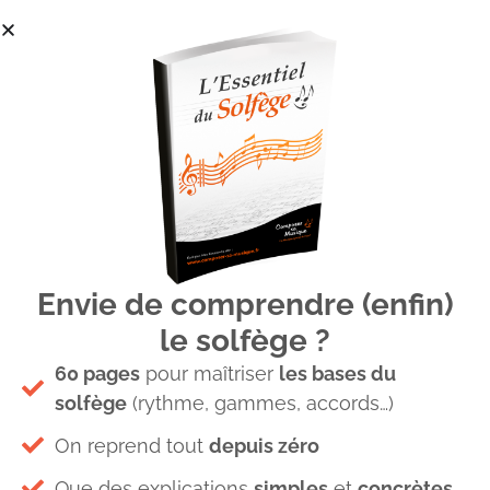
Envie de comprendre (enfin)
utilsation cycle des quintes
le solfège ?
60 pages
pour maîtriser
les bases du
solfège
(rythme, gammes, accords…)
On reprend tout
depuis zéro
Que des explications
simples
et
concrètes