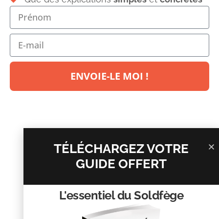
Laisser un commentaire
Votre adresse e-mail ne sera pas publiée.
Les champs
obligatoires sont indiqués avec
*
ENVOIE-LE MOI !
Commentaire
*
TÉLÉCHARGEZ VOTRE
GUIDE OFFERT
L'essentiel du Soldfège
Nom
*