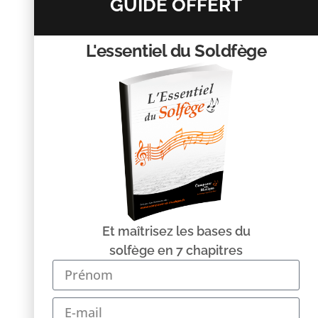
GUIDE OFFERT
L'essentiel du Soldfège
Nom
*
E-mail
*
Site web
Et maîtrisez les bases du
solfège en 7 chapitres
Enregistrer mon nom, mon e-mail et mon site dans le
navigateur pour mon prochain commentaire.