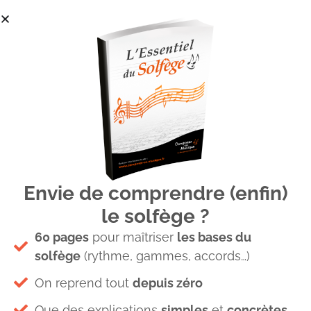
Envie de comprendre (enfin)
recrutement
le solfège ?
60 pages
pour maîtriser
les bases du
solfège
(rythme, gammes, accords…)
On reprend tout
depuis zéro
Que des explications
simples
et
concrètes