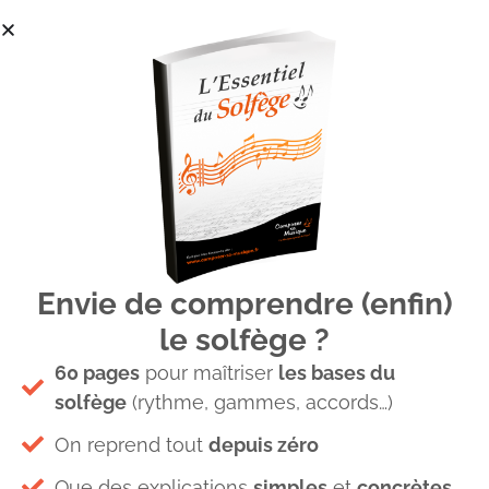
Envie de comprendre (enfin)
Harmonisation mélodie 1
le solfège ?
60 pages
pour maîtriser
les bases du
solfège
(rythme, gammes, accords…)
On reprend tout
depuis zéro
Laisser un commentaire
Que des explications
simples
et
concrètes