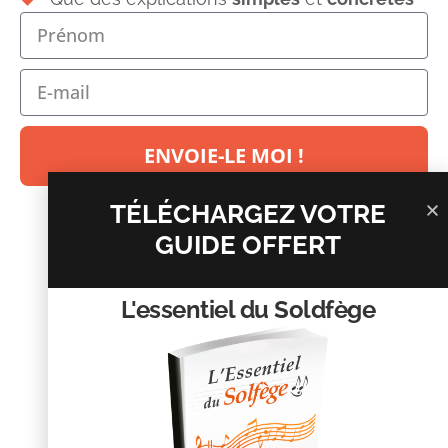
Votre adresse e-mail ne sera pas publiée.
Les champs
obligatoires sont indiqués avec
*
Commentaire
*
ENVOIE-LE MOI !
TÉLÉCHARGEZ VOTRE
GUIDE OFFERT
L'essentiel du Soldfège
Nom
*
E-mail
*