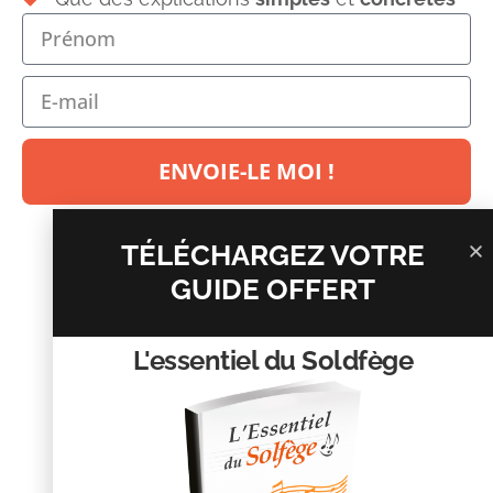
Laisser un commentaire
Votre adresse e-mail ne sera pas publiée.
Les champs
obligatoires sont indiqués avec
*
Commentaire
*
ENVOIE-LE MOI !
TÉLÉCHARGEZ VOTRE
GUIDE OFFERT
L'essentiel du Soldfège
Nom
*
E-mail
*