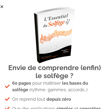
Envie de comprendre (enfin)
Sol dans les accords de la
le solfège ?
gamme de Sol Majeur
60 pages
pour maîtriser
les bases du
solfège
(rythme, gammes, accords…)
On reprend tout
depuis zéro
Que des explications
simples
et
concrètes