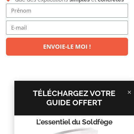
Laisser un commentaire
Votre adresse e-mail ne sera pas publiée.
Les champs
ENVOIE-LE MOI !
obligatoires sont indiqués avec
*
Commentaire
*
TÉLÉCHARGEZ VOTRE
GUIDE OFFERT
L'essentiel du Soldfège