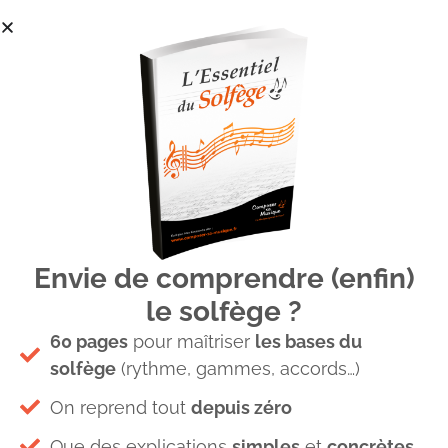
Envie de comprendre (enfin)
magicien-chapeau
le solfège ?
60 pages
pour maîtriser
les bases du
solfège
(rythme, gammes, accords…)
On reprend tout
depuis zéro
Que des explications
simples
et
concrètes