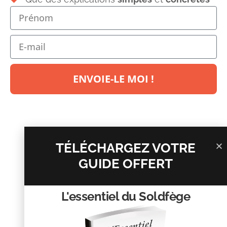
Laisser un commentaire
Votre adresse e-mail ne sera pas publiée.
Les champs
obligatoires sont indiqués avec
*
ENVOIE-LE MOI !
Commentaire
*
TÉLÉCHARGEZ VOTRE
GUIDE OFFERT
L'essentiel du Soldfège
Nom
*