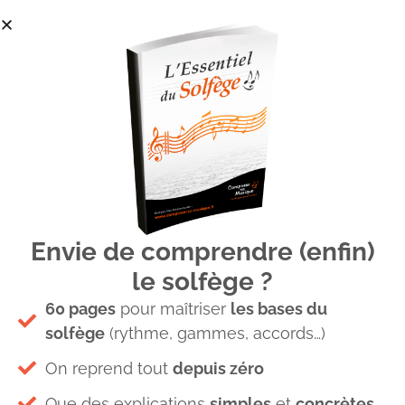
Envie de comprendre (enfin)
2-son-grave-son-aigu
le solfège ?
60 pages
pour maîtriser
les bases du
solfège
(rythme, gammes, accords…)
On reprend tout
depuis zéro
Que des explications
simples
et
concrètes