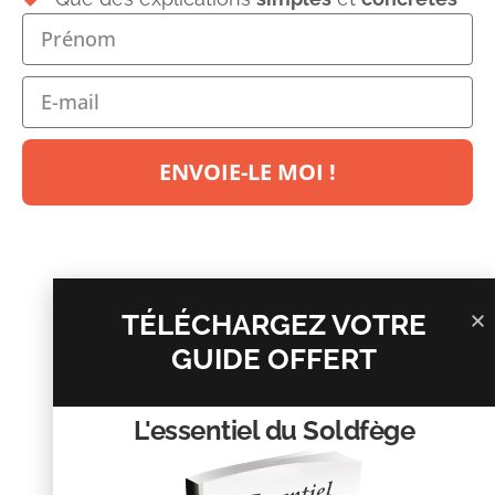
Laisser un commentaire
Votre adresse e-mail ne sera pas publiée.
Les champs
obligatoires sont indiqués avec
*
ENVOIE-LE MOI !
Commentaire
*
TÉLÉCHARGEZ VOTRE
GUIDE OFFERT
L'essentiel du Soldfège
Nom
*