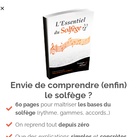
Envie de comprendre (enfin)
visu vlog 3
le solfège ?
60 pages
pour maîtriser
les bases du
solfège
(rythme, gammes, accords…)
On reprend tout
depuis zéro
Que des explications
simples
et
concrètes