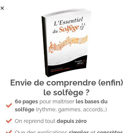
Envie de comprendre (enfin)
schéma 1
le solfège ?
60 pages
pour maîtriser
les bases du
Laisser un commentaire
solfège
(rythme, gammes, accords…)
On reprend tout
depuis zéro
Votre adresse e-mail ne sera pas publiée.
Les champs
obligatoires sont indiqués avec
*
Que des explications
simples
et
concrètes