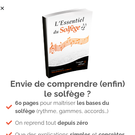
Envie de comprendre (enfin)
Mode Lydien- CARRE BLOG
le solfège ?
60 pages
pour maîtriser
les bases du
solfège
(rythme, gammes, accords…)
On reprend tout
depuis zéro
Que des explications
simples
et
concrètes