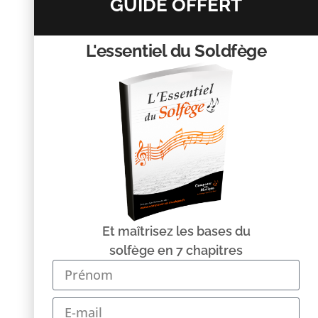
GUIDE OFFERT
L'essentiel du Soldfège
Nom
*
E-mail
*
Site web
Et maîtrisez les bases du
solfège en 7 chapitres
Enregistrer mon nom, mon e-mail et mon site dans le
navigateur pour mon prochain commentaire.