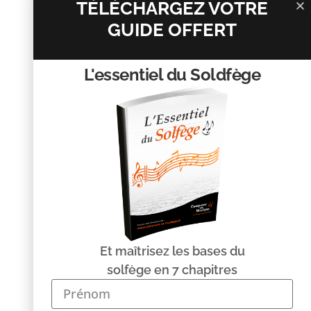
TÉLÉCHARGEZ VOTRE
GUIDE OFFERT
L'essentiel du Soldfège
Nom
*
E-mail
*
Site web
Et maîtrisez les bases du
solfège en 7 chapitres
Enregistrer mon nom, mon e-mail et mon site dans le
navigateur pour mon prochain commentaire.