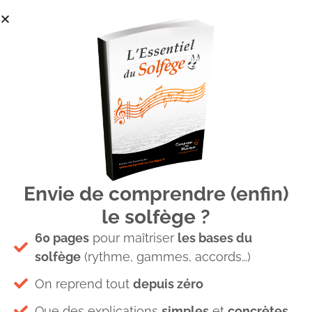
Envie de comprendre (enfin)
Carre blog Note pedale
le solfège ?
60 pages
pour maîtriser
les bases du
solfège
(rythme, gammes, accords…)
On reprend tout
depuis zéro
Que des explications
simples
et
concrètes