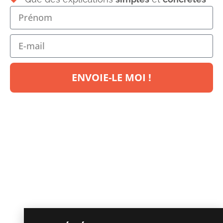
ENVOIE-LE MOI !
Carre blog Note pedale
Laisser un commentaire
Votre adresse e-mail ne sera pas publiée.
Les champs
obligatoires sont indiqués avec
*
Commentaire
*