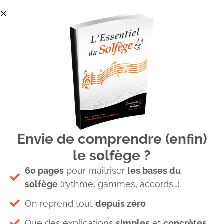
Envie de comprendre (enfin)
position nuances musique
le solfège ?
partition
60 pages
pour maîtriser
les bases du
solfège
(rythme, gammes, accords…)
On reprend tout
depuis zéro
Laisser un commentaire
Que des explications
simples
et
concrètes