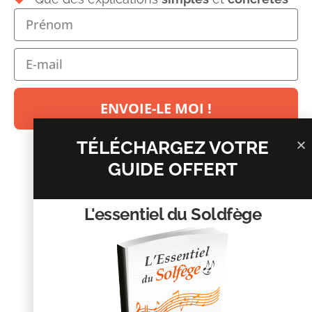
Votre adresse e-mail ne sera pas publiée.
Les champs
obligatoires sont indiqués avec
*
Commentaire
*
ENVOIE-LE MOI !
TÉLÉCHARGEZ VOTRE
GUIDE OFFERT
L'essentiel du Soldfège
Nom
*
E-mail
*