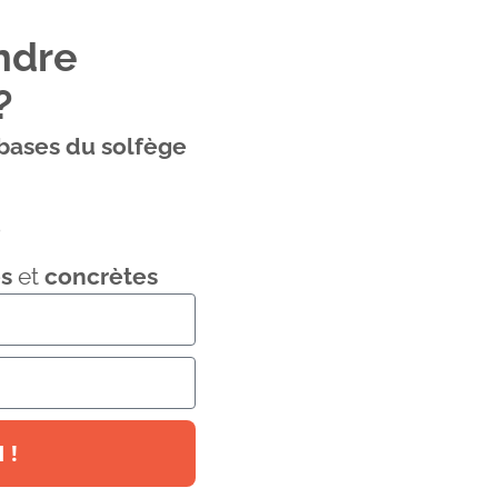
ndre
?
 bases du solfège
o
s
et
concrètes
 !