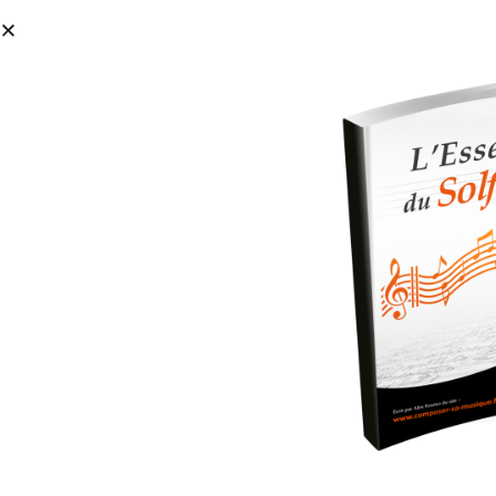
À Propos
Par où commencer ?
FORMAT
accords god only knows