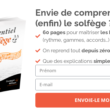
Envie de compre
(enfin) le solfège 
60 pages
pour maîtriser
les
(rythme, gammes, accords…)
On reprend tout
depuis zér
IONS
Tous les articles
Contact
Que des explications
simple
ENVOIE-LE MOI