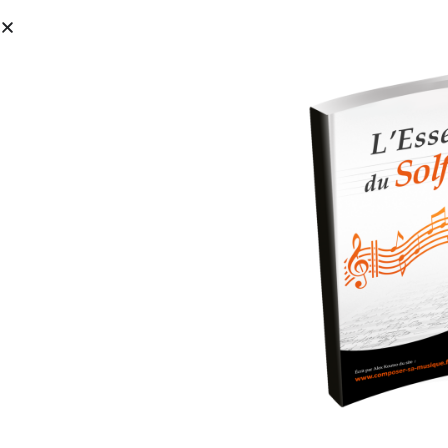
À Propos
Par où commencer ?
FORMAT
table mixage