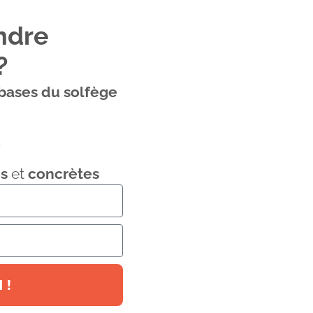
ndre
?
 bases du solfège
o
s
et
concrètes
 !