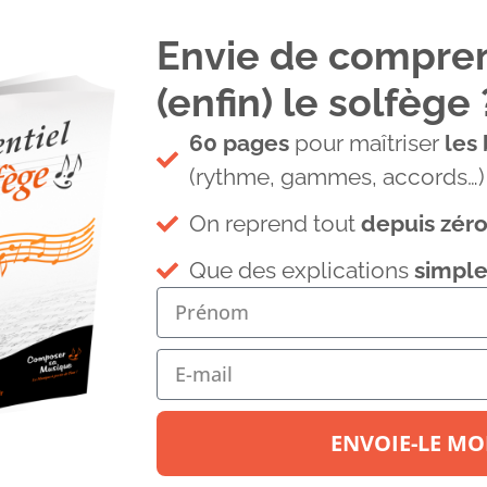
Envie de compre
(enfin) le solfège 
60 pages
pour maîtriser
les
(rythme, gammes, accords…)
On reprend tout
depuis zér
IONS
Tous les articles
Contact
Que des explications
simple
ENVOIE-LE MOI