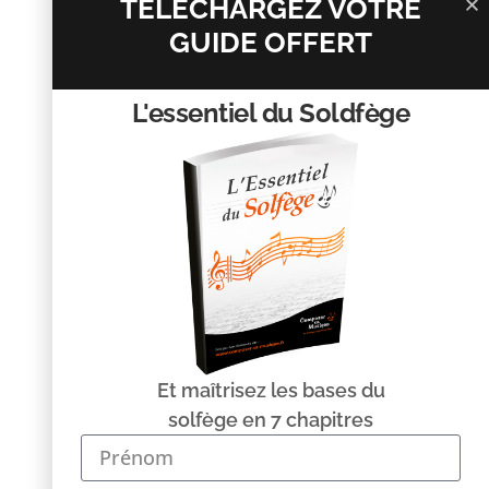
TÉLÉCHARGEZ VOTRE
GUIDE OFFERT
L'essentiel du Soldfège
Nom
*
E-mail
*
Site web
Et maîtrisez les bases du
solfège en 7 chapitres
Enregistrer mon nom, mon e-mail et mon site dans le
navigateur pour mon prochain commentaire.