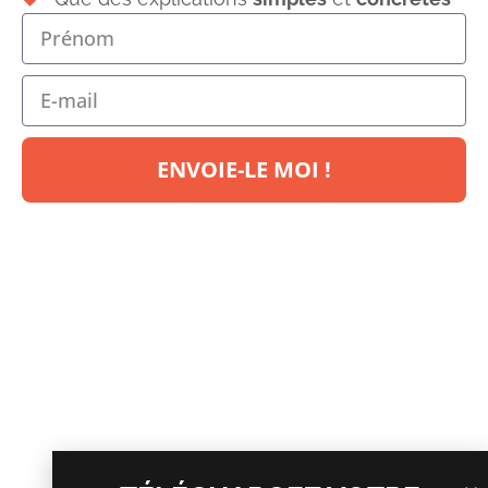
ENVOIE-LE MOI !
Laisser un commentaire
Votre adresse e-mail ne sera pas publiée.
Les champs
obligatoires sont indiqués avec
*
Commentaire
*