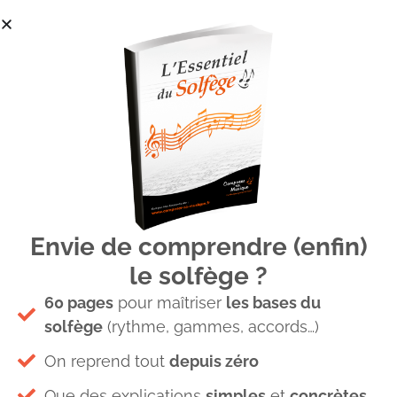
Envie de comprendre (enfin)
Substitution accord de
le solfège ?
septième de dominante
60 pages
pour maîtriser
les bases du
solfège
(rythme, gammes, accords…)
On reprend tout
depuis zéro
Que des explications
simples
et
concrètes