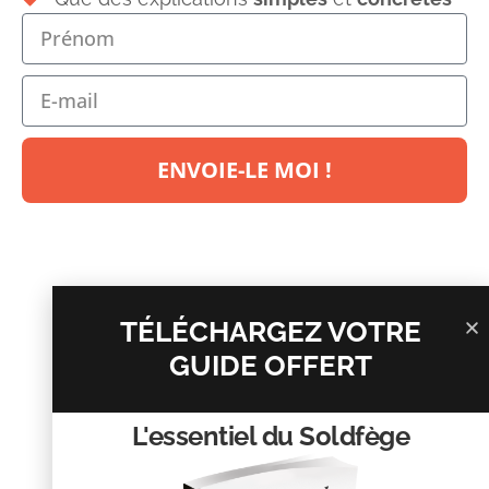
Laisser un commentaire
Votre adresse e-mail ne sera pas publiée.
Les champs
obligatoires sont indiqués avec
*
ENVOIE-LE MOI !
Commentaire
*
TÉLÉCHARGEZ VOTRE
GUIDE OFFERT
L'essentiel du Soldfège
Nom
*