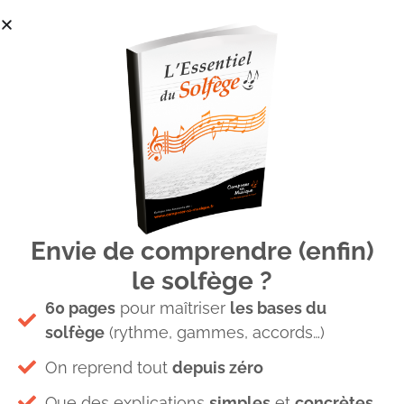
Envie de comprendre (enfin)
clés partition
le solfège ?
60 pages
pour maîtriser
les bases du
solfège
(rythme, gammes, accords…)
On reprend tout
depuis zéro
Que des explications
simples
et
concrètes