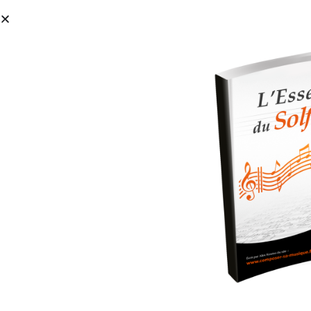
À Propos
Par où commencer ?
FORMAT
branchements home stud