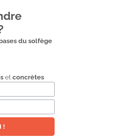
ndre
?
 bases du solfège
o
s
et
concrètes
 !