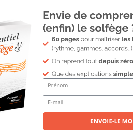
Envie de compre
(enfin) le solfège 
60 pages
pour maîtriser
les
(rythme, gammes, accords…)
On reprend tout
depuis zér
IONS
Tous les articles
Contact
Que des explications
simple
ENVOIE-LE MOI
io enregistrement