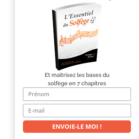
Nom
*
E-mail
*
Site web
Et maîtrisez les bases du
solfège en 7 chapitres
Enregistrer mon nom, mon e-mail et mon site dans le
navigateur pour mon prochain commentaire.
© Copyright Composer sa Musique | solfège, compo, home
studio 2013 – Tous droits réservés –
Mentions légales
ENVOIE-LE MOI !
Réalisation :
www.64pixels.net