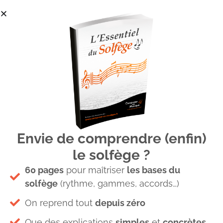
Envie de comprendre (enfin)
nuances musique
le solfège ?
60 pages
pour maîtriser
les bases du
solfège
(rythme, gammes, accords…)
On reprend tout
depuis zéro
Que des explications
simples
et
concrètes