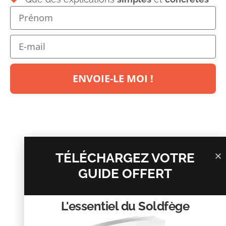
Laisser un commentaire
Votre adresse e-mail ne sera pas publiée.
Les champs
ENVOIE-LE MOI !
obligatoires sont indiqués avec
*
Commentaire
*
TÉLÉCHARGEZ VOTRE
GUIDE OFFERT
L'essentiel du Soldfège