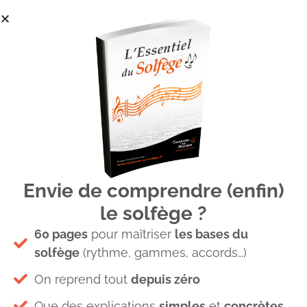
Envie de comprendre (enfin)
7-progression-paliers
le solfège ?
60 pages
pour maîtriser
les bases du
solfège
(rythme, gammes, accords…)
On reprend tout
depuis zéro
Que des explications
simples
et
concrètes