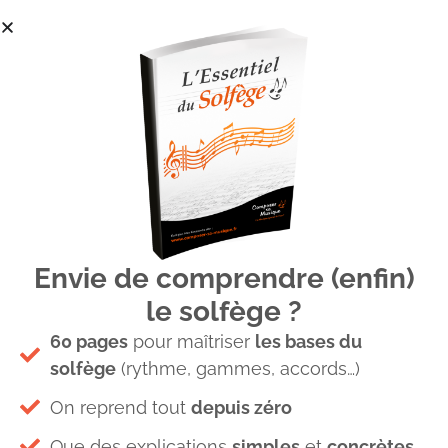
Envie de comprendre (enfin)
Intervalle Si Fa
le solfège ?
60 pages
pour maîtriser
les bases du
solfège
(rythme, gammes, accords…)
On reprend tout
depuis zéro
Que des explications
simples
et
concrètes