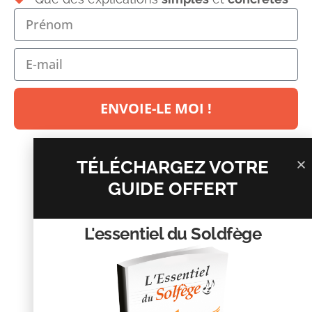
Laisser un commentaire
Votre adresse e-mail ne sera pas publiée.
Les champs
obligatoires sont indiqués avec
*
Commentaire
*
ENVOIE-LE MOI !
TÉLÉCHARGEZ VOTRE
GUIDE OFFERT
L'essentiel du Soldfège
Nom
*