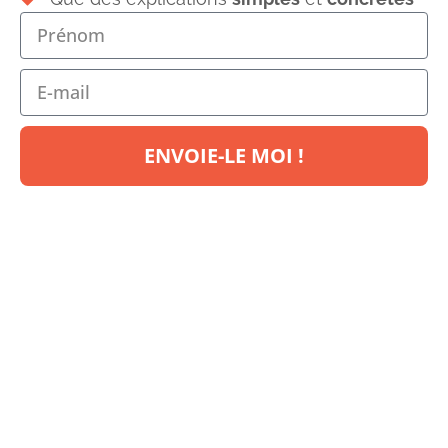
obligations
en tant que
musicien ? Savez-vous
comment
protéger vos
œuvres
? Connaissez vous
le moyen de
vous défendre
en cas de plagiat
? Non ? Alors allez vite lire l’article
ENVOIE-LE MOI !
!
.
.
Note : Ceci est un article invité écrit par
Chrystèle Bourély de
Mon Blog
Juridique.
Chrystèle est Docteur en droit
privé et juriste. Elle a eu la gentillesse de
me proposer son aide afin de vous fournir
un article de référence au sujet de vos
droits et obligations en tant que
musicien.