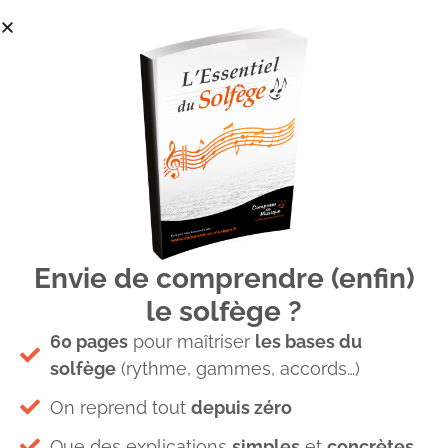
Envie de comprendre (enfin)
Le guide juridique du
le solfège ?
musicien et du compositeur
60 pages
pour maîtriser
les bases du
solfège
(rythme, gammes, accords…)
Culture musicale
45 Commentaires
On reprend tout
depuis zéro
Êtes vous suffisamment
Que des explications
simples
et
concrètes
informés sur vos
droits et