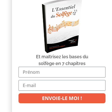
Découvrir le livre >
Et maîtrisez les bases du
Suivez-moi sur…
solfège en 7 chapitres
© Copyright Composer sa Musique | solfège, compo, home
studio 2013 – Tous droits réservés –
Mentions légales
ENVOIE-LE MOI !
Réalisation :
www.64pixels.net