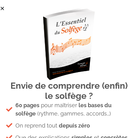
Envie de comprendre (enfin)
Comment développer son
le solfège ?
sens du rythme? – Brève
60 pages
pour maîtriser
les bases du
Musicale #5
solfège
(rythme, gammes, accords…)
On reprend tout
depuis zéro
Brève Musicale
1 Commentaires
Que des explications
simples
et
concrètes