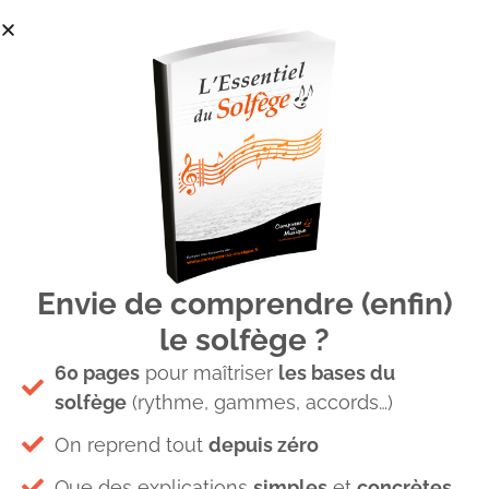
Envie de comprendre (enfin)
Cycle des quintes le guide
le solfège ?
ultime (2/4): Créer des
60 pages
pour maîtriser
les bases du
accords et des gammes
solfège
(rythme, gammes, accords…)
avec le cycle
On reprend tout
depuis zéro
Que des explications
simples
et
concrètes