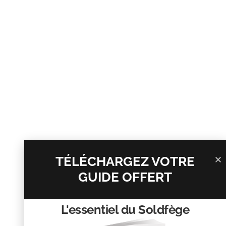
Donc
le Sol
au niveau du cercle intérieur du cycle
sera la première note de l’accord. Ensuite, on sait
que l’accord mineur est formé par une tierce
mineure et une tierce majeure, ce qui nous donne
au total un intervalle de quinte juste entre la
fondamentale et la quinte.
TÉLÉCHARGEZ VOTRE
GUIDE OFFERT
L'essentiel du Soldfège