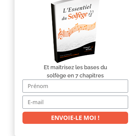
Donc pour trouver la quinte de l’accord ça ne
change pas : on prend sur le cycle la note voisine de
la note de départ. Donc à partir du Sol ce sera
le Ré
.
Et enfin pour terminer, il ne nous reste plus qu’à
trouver la tierce de l’accord. Dans le cadre d’un
accord majeur la tierce se trouvait sous la quinte, et
dans le cadre d’un accord mineur,
la tierce se trouve
au-dessus de la fondamentale
. La fondamentale
Et maîtrisez les bases du
c’est la note de départ le Sol, donc la tierce se sera la
solfège en 7 chapitres
note située juste au-dessus c’est-à-dire
le Sib
. Et
voilà, on a nos trois notes.
L’accord de Sol mineur
est constitué des notes Sol, Sib et Ré
.
ENVOIE-LE MOI !
Aller un tout dernier exemple rapidos histoire que