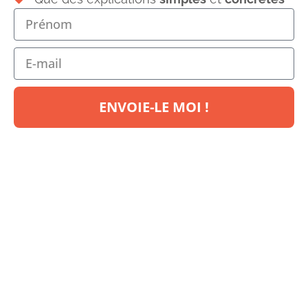
Solfège
16 Commentaires
Maintenant que vous connaissez tout de
la
construction du cycle des quintes
, voyons
comment l’utiliser pour créer
des powerdords
,
des
accords à trois sons
majeurs et mineurs, et
des
gammes
majeures et mineures.
ENVOIE-LE MOI !